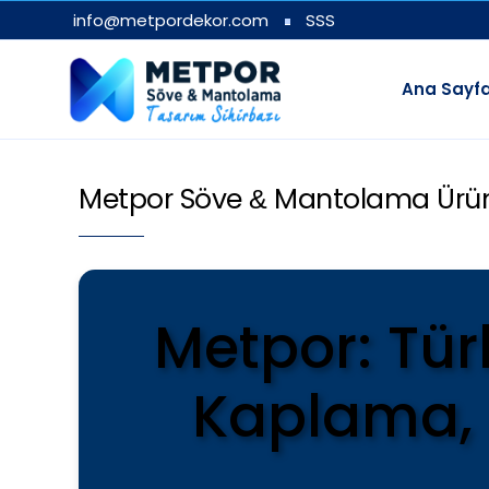
info@metpordekor.com
SSS
Ana Sayf
Metpor Söve
Mantolama Ürünle
&
Metpor: Tür
Kaplama, 