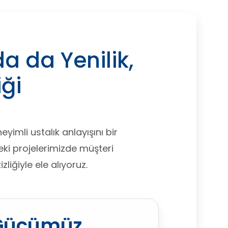
a da Yenilik,
iği
imli ustalık anlayışını bir
deki projelerimizde müşteri
liğiyle ele alıyoruz.
 Gücümüz