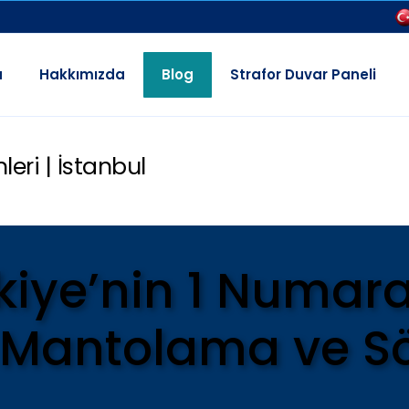
a
Hakkımızda
Blog
Strafor Duvar Paneli
ri | İstanbul
kiye’nin 1 Numara
Mantolama ve Sö