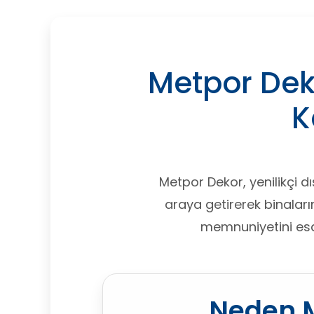
Metpor Deko
K
Metpor Dekor, yenilikçi d
araya getirerek binaların
memnuniyetini esas 
Neden 