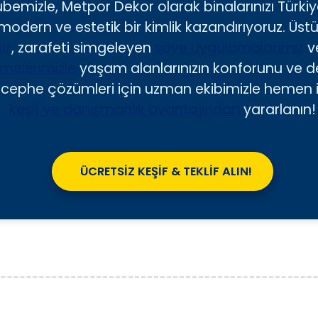
rübemizle, Metpor Dekor olarak binalarınızı Türk
odern ve estetik bir kimlik kazandırıyoruz. Üstün
iz
, zarafeti simgeleyen
söve uygulamalarımız
v
elerimizle
yaşam alanlarınızın konforunu ve değ
dış cephe çözümleri için uzman ekibimizle hemen 
keşif ve danışmanlık avantajından
yararlanın!
ÜCRETSİZ KEŞİF & TEKLİF ALIN!