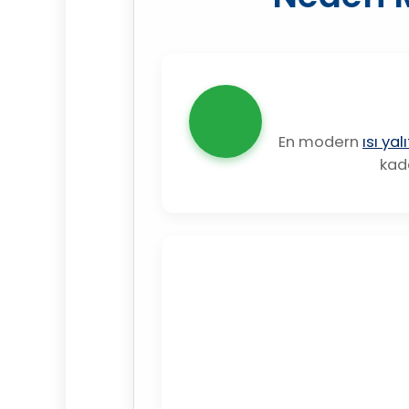
En modern
ısı ya
kada