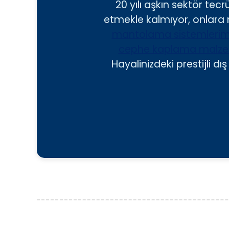
20 yılı aşkın sektör tec
etmekle kalmıyor, onlara m
mantolama sistemlerim
cephe kaplama malzem
Hayalinizdeki prestijli 