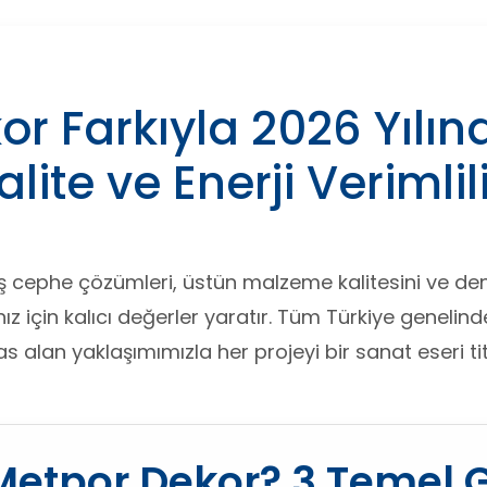
r Farkıyla 2026 Yılınd
alite ve Enerji Verimlil
ış cephe çözümleri, üstün malzeme kalitesini ve deney
ız için kalıcı değerler yaratır. Tüm Türkiye genelin
alan yaklaşımımızla her projeyi bir sanat eseri titiz
Metpor Dekor? 3 Temel