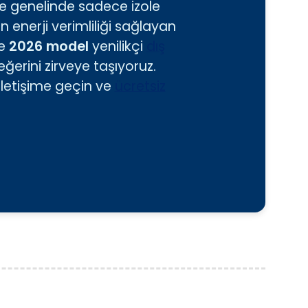
iye genelinde sadece izole
 enerji verimliliği sağlayan
e
2026 model
yenilikçi
dış
erini zirveye taşıyoruz.
iletişime geçin ve
ücretsiz